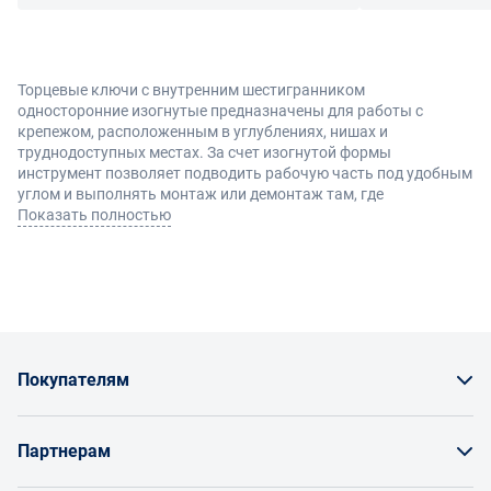
Торцевые ключи с внутренним шестигранником
односторонние изогнутые предназначены для работы с
крепежом, расположенным в углублениях, нишах и
труднодоступных местах. За счет изогнутой формы
инструмент позволяет подводить рабочую часть под удобным
углом и выполнять монтаж или демонтаж там, где
использование стандартного прямого ключа затруднено.
Показать полностью
Такой формат особенно востребован при обслуживании
оборудования, станков и различных механических узлов.
Конструкция и преимущества
Инструмент имеет односторонний торцевой профиль с
Покупателям
внутренним шестигранником и изогнутую рукоятку, которая
улучшает доступ к крепежу и делает работу более удобной в
Как заказать товар
ограниченном пространстве.
Партнерам
Основные преимущества:
Заказать по счету как юрлицо
удобный доступ к утопленным соединениям