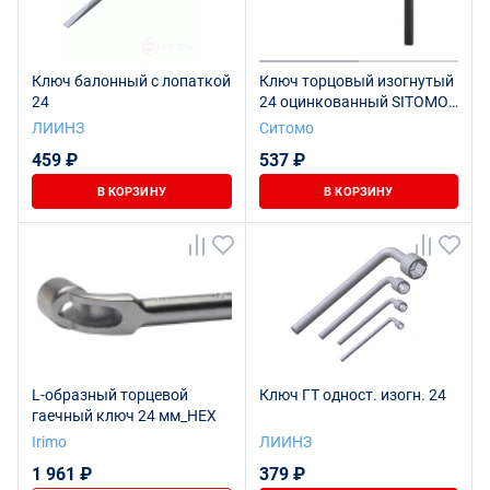
Ключ балонный с лопаткой
Ключ торцовый изогнутый
24
24 оцинкованный SITOMO
BELARUS
ЛИИНЗ
Ситомо
459 ₽
537 ₽
В КОРЗИНУ
В КОРЗИНУ
L-образный торцевой
Ключ ГТ одност. изогн. 24
гаечный ключ 24 мм_HEX
Irimo
ЛИИНЗ
1 961 ₽
379 ₽