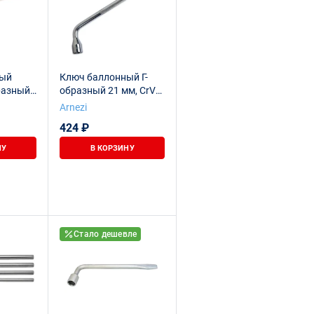
ный
Ключ баллонный Г-
разный
образный 21 мм, CrV
м
ARNEZI R1050121
Arnezi
424 ₽
НУ
В КОРЗИНУ
Стало дешевле