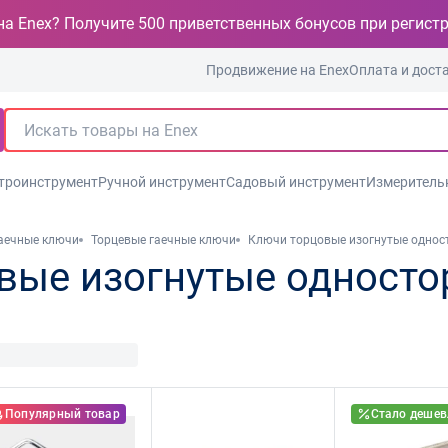
на Enex? Получите 500 приветственных бонусов при регист
Продвижение на Enex
Оплата и дост
троинструмент
Ручной инструмент
Садовый инструмент
Измеритель
аечные ключи
Торцевые гаечные ключи
Ключи торцовые изогнутые однос
вые изогнутые односто
Популярный товар
Стало дешев