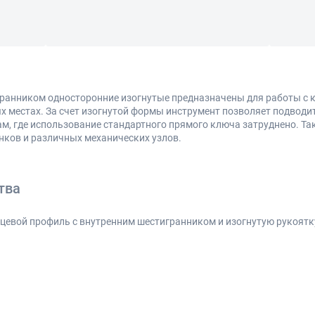
гранником односторонние изогнутые предназначены для работы с
ых местах. За счет изогнутой формы инструмент позволяет подводи
м, где использование стандартного прямого ключа затруднено. Та
нков и различных механических узлов.
тва
цевой профиль с внутренним шестигранником и изогнутую рукоятку
аниченном пространстве.
соединениям
анному крепежу
 проскальзывания