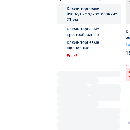
Ключи торцовые
изогнутые односторонние
21 мм
Ключи торцевые
К
крестообразные
о
Ключи торцевые
E
шарнирные
1
Ещё 3