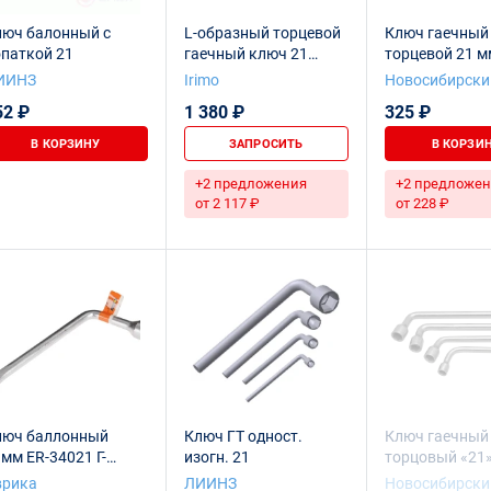
люч балонный с
L-образный торцевой
Ключ гаечный
паткой 21
гаечный ключ 21
торцевой 21 м
мм_HEX
изогнутый
ИИНЗ
Irimo
Новосибирски
инструментал
52 ₽
1 380 ₽
325 ₽
завод
В КОРЗИНУ
ЗАПРОСИТЬ
В КОРЗИ
+2 предложения
+2 предложен
от 2 117 ₽
от 228 ₽
люч баллонный
Ключ ГТ одност.
Ключ гаечный
мм ER-34021 Г-
изогн. 21
торцовый «21
бразный L=250мм с
изогнутый
врика
ЛИИНЗ
Новосибирски