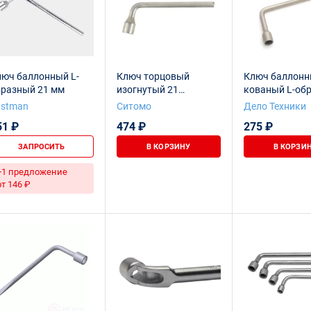
люч баллонный L-
Ключ торцовый
Ключ баллон
бразный 21 мм
изогнутый 21
кованый L-об
односторонний
21 мм × 325 м
astman
Ситомо
Дело Техники
оцинкованный
51 ₽
474 ₽
275 ₽
SITOMO BELARUS
ЗАПРОСИТЬ
В КОРЗИНУ
В КОРЗИ
+1 предложение
от 146 ₽