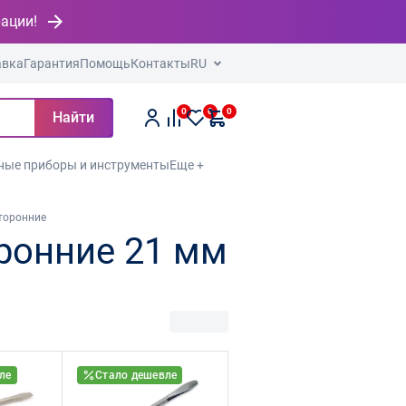
рации!
авка
Гарантия
Помощь
Контакты
RU
0
0
0
Найти
ные приборы и инструменты
Еще +
торонние
ронние 21 мм
ле
Стало дешевле