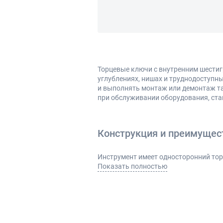
Торцевые ключи с внутренним шести
углублениях, нишах и труднодоступн
и выполнять монтаж или демонтаж та
при обслуживании оборудования, ста
Конструкция и преимущес
Инструмент имеет односторонний тор
и делает работу более удобной в огр
Показать полностью
Основные преимущества:
удобный доступ к утопленным 
плотное прилегание к шестигр
возможность работы под углом
надежная передача усилия без