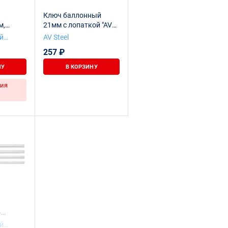
Ключ баллонный
м,
21мм с лопаткой "AV
Steel" AV-622021
й
AV Steel
ьный
257 ₽
НУ
В КОРЗИНУ
ия
»
й