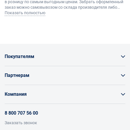
в розницу по самым выгодным ценам. Забрать оформленный
заказ можно самовывозом со склада производителя либо
оформив доставку по Москве и другие регионы России.
Показать полностью
Покупателям
Как заказать товар
Партнерам
Заказать по счету как юрлицо
Продавайте на Enex
Бонусы и торг
Компания
Инструкции для поставщиков
Оплата и доставка
О проекте
Условия продвижения бренда на Enex
8 800 707 56 00
Возврат
Участники
Условия продаж
Заказать звонок
Работа с обращениями
Каталог товаров
Посетители