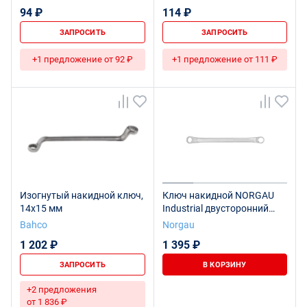
94 ₽
114 ₽
ЗАПРОСИТЬ
ЗАПРОСИТЬ
+1 предложение от 92 ₽
+1 предложение от 111 ₽
Изогнутый накидной ключ,
Ключ накидной NORGAU
14х15 мм
Industrial двусторонний
14x15 мм, N2-14x15
Bahco
Norgau
1 202 ₽
1 395 ₽
ЗАПРОСИТЬ
В КОРЗИНУ
+2 предложения
от 1 836 ₽