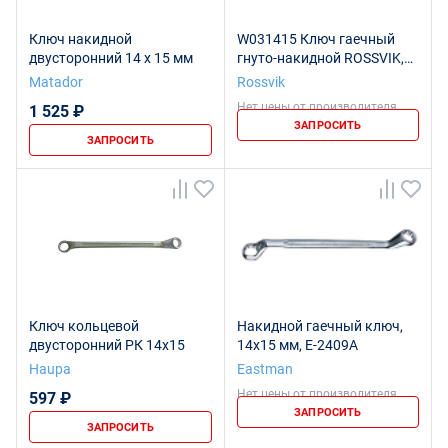
Ключ накидной
W031415 Ключ гаечный
двусторонний 14 x 15 мм
гнуто-накидной ROSSVIK,
14*15мм
Matador
Rossvik
Нет цены от производителя
1 525 ₽
ЗАПРОСИТЬ
ЗАПРОСИТЬ
Ключ кольцевой
Накидной гаечный ключ,
двусторонний РК 14x15
14x15 мм, E-2409A
Haupa
Eastman
Нет цены от производителя
597 ₽
ЗАПРОСИТЬ
ЗАПРОСИТЬ