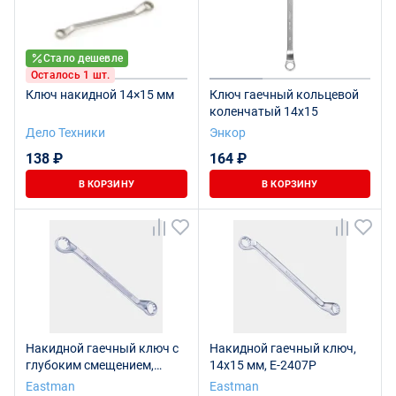
Стало дешевле
Осталось 1 шт.
Ключ накидной 14×15 мм
Ключ гаечный кольцевой
коленчатый 14х15
Дело Техники
Энкор
138 ₽
164 ₽
В КОРЗИНУ
В КОРЗИНУ
Накидной гаечный ключ с
Накидной гаечный ключ,
глубоким смещением,
14x15 мм, E-2407P
14x15 мм, E-2006
Eastman
Eastman