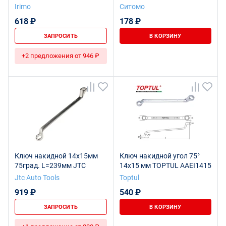
оксидирование SITOMO
Irimo
Ситомо
618 ₽
178 ₽
ЗАПРОСИТЬ
В КОРЗИНУ
+2 предложения от 946 ₽
Ключ накидной 14х15мм
Ключ накидной угол 75°
75град. L=239мм JTC
14х15 мм TOPTUL AAEI1415
Jtc Auto Tools
Toptul
919 ₽
540 ₽
ЗАПРОСИТЬ
В КОРЗИНУ