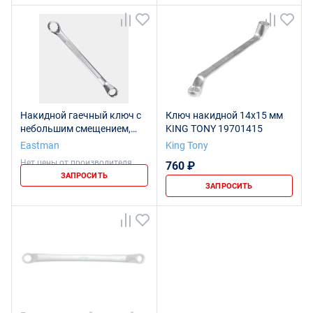
Накидной гаечный ключ с
Ключ накидной 14x15 мм
небольшим смещением,
KING TONY 19701415
14x15 мм, E-2007
Eastman
King Tony
Нет цены от производителя
760 ₽
ЗАПРОСИТЬ
ЗАПРОСИТЬ