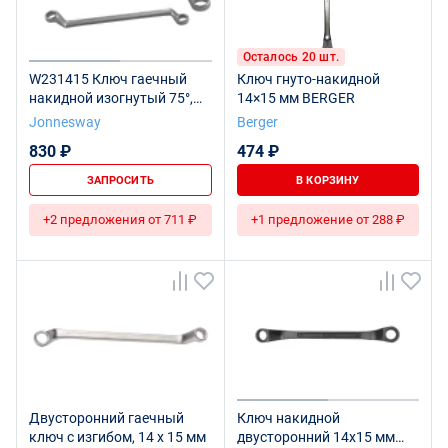
Осталось 20 шт.
W231415 Ключ гаечный
Ключ гнуто-накидной
накидной изогнутый 75°,
14×15 мм BERGER
14х15 мм
Jonnesway
Berger
830 ₽
474 ₽
ЗАПРОСИТЬ
В КОРЗИНУ
+2 предложения от 711 ₽
+1 предложение от 288 ₽
Двусторонний гаечный
Ключ накидной
ключ с изгибом, 14 x 15 мм
двусторонний 14х15 мм