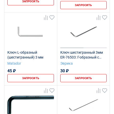
ЗАПРОСИТЬ
ЗАПРОСИТЬ
Ключ L-образный
Ключ шестигранный 3мм
(шестигранный) 3 мм
ER-76503: Г-образный с
шаром ЭВРИКА /1/375
Matador
Эврика
45 ₽
30 ₽
ЗАПРОСИТЬ
ЗАПРОСИТЬ