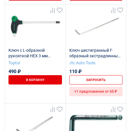
Ключ с L-образной
Ключ шестигранный Г-
рукояткой HEX 3 мм
образный экстрадлинный
TOPTUL AGCD0314
H3, длина 126мм JTC /1/10
Toptul
Jtc Auto Tools
490 ₽
110 ₽
В КОРЗИНУ
ЗАПРОСИТЬ
+1 предложение от 65 ₽