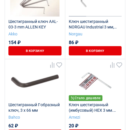
Шестигранный ключ AAL-
Ключ шестигранный
03-3 mm ALLEN KEY
NORGAU Industrial 3 мм,
N42-3
Akko
Norgau
154 ₽
86 ₽
В КОРЗИНУ
В КОРЗИНУ
Стало дешевле
Шестигранный Г-образный
Ключ шестигранный
ключ, 3 x 66 мм
(имбусовый) HEX 3 мм.
ARNEZI R1060003
Bahco
Arnezi
62 ₽
20 ₽