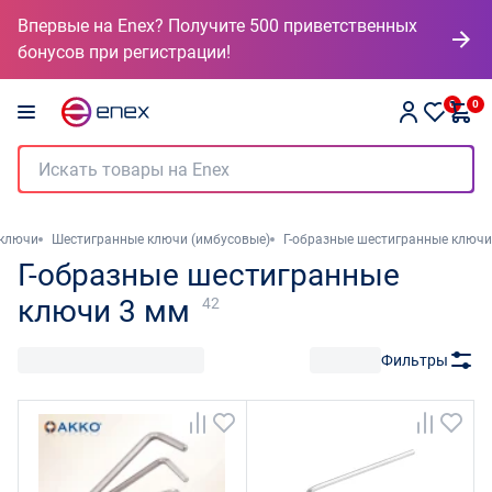
Впервые на Enex? Получите 500 приветственных
бонусов при регистрации!
0
0
 ключи
Шестигранные ключи (имбусовые)
Г-образные шестигранные ключи
Г-образные шестигранные
ключи 3 мм
42
Фильтры