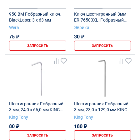
950 BM Г-образный ключ,
Ключ шестигранный 3мм
BlackLaser, 3 x 63 мм
ER-76503XL: Г-образный
экстрадлинный с шаром
Wera
Эврика
ЭВРИКА /1/40/160
75 ₽
30 ₽
ЗАПРОСИТЬ
ЗАПРОСИТЬ
Шестигранник Г-образный
Шестигранник Г-образный
3 мм, 24,0 х 66,0 мм KING
3 мм, 23,0 х 129,0 мм KING
TONY 114503M
TONY 112503M
King Tony
King Tony
80 ₽
180 ₽
ЗАПРОСИТЬ
ЗАПРОСИТЬ