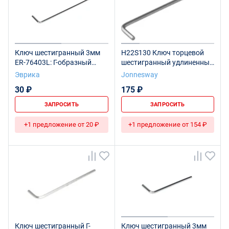
Ключ шестигранный 3мм
H22S130 Ключ торцевой
ER-76403L: Г-образный
шестигранный удлиненный
удлиненный ЭВРИКА
для изношенного крепежа,
Эврика
Jonnesway
/1/40/160
H3
30 ₽
175 ₽
ЗАПРОСИТЬ
ЗАПРОСИТЬ
+1 предложение от 20 ₽
+1 предложение от 154 ₽
Ключ шестигранный Г-
Ключ шестигранный 3мм