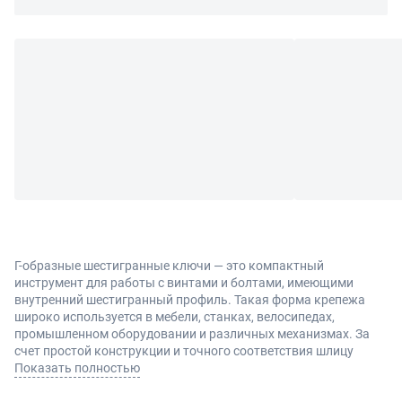
Г-образные шестигранные ключи — это компактный
инструмент для работы с винтами и болтами, имеющими
внутренний шестигранный профиль. Такая форма крепежа
широко используется в мебели, станках, велосипедах,
промышленном оборудовании и различных механизмах. За
счет простой конструкции и точного соответствия шлицу
инструмент обеспечивает надежный контакт и удобство при
Показать полностью
монтаже или демонтаже соединений.