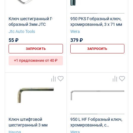
Ключ шестигранный Г-
950 PKS Г-образный ключ,
образный 3мм JTC
хромированный, 3 x 71 мм
Jtc Auto Tools
Wera
55 ₽
379 ₽
ЗАПРОСИТЬ
ЗАПРОСИТЬ
+1 предложение от 40 ₽
Ключ штифтовой
950 L HF Г-образный ключ,
шестигранный 3 мм
хромированный, с
функцией фиксации
Haupa
Wera