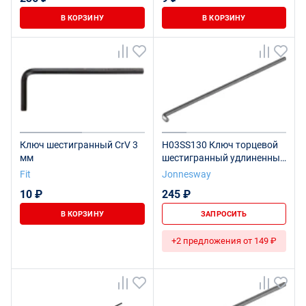
В КОРЗИНУ
В КОРЗИНУ
Ключ шестигранный CrV 3
H03SS130 Ключ торцевой
мм
шестигранный удлиненный
для труднодоступных мест,
Fit
Jonnesway
Н3
10 ₽
245 ₽
В КОРЗИНУ
ЗАПРОСИТЬ
+2 предложения от 149 ₽