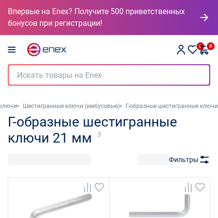
Впервые на Enex? Получите 500 приветственных
бонусов при регистрации!
0
0
 ключи
Шестигранные ключи (имбусовые)
Г-образные шестигранные ключи
Г-образные шестигранные
ключи 21 мм
3
Фильтры