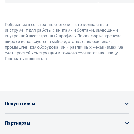
Г-образные шестигранные ключи — это компактный
инструмент для работы с винтами и болтами, имеющими
внутренний шестигранный профиль. Такая форма крепежа
широко используется в мебели, станках, велосипедах,
промышленном оборудовании и различных механизмах. За
счет простой конструкции и точного соответствия шлицу
инструмент обеспечивает надежный контакт и удобство при
Показать полностью
монтаже или демонтаже соединений.
Конструкция и преимущества
Инструмент имеет Г-образную форму с длинной и короткой
рабочей стороной, что позволяет выбирать оптимальный
Покупателям
вариант хвата в зависимости от условий работы и требуемого
усилия.
Как заказать товар
Основные преимущества:
Партнерам
удобство доступа в ограниченном пространстве
Заказать по счету как юрлицо
возможность прикладывать разное усилие за счет двух