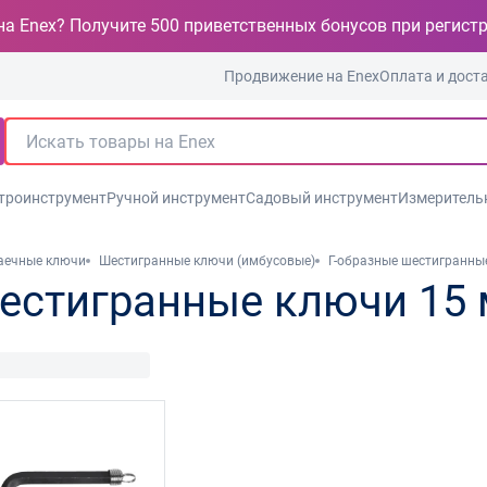
на Enex? Получите 500 приветственных бонусов при регист
Продвижение на Enex
Оплата и дост
троинструмент
Ручной инструмент
Садовый инструмент
Измеритель
аечные ключи
Шестигранные ключи (имбусовые)
Г-образные шестигранны
шестигранные ключи 15