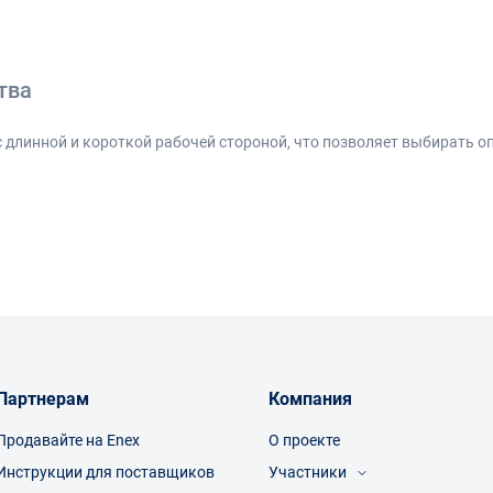
тва
с длинной и короткой рабочей стороной, что позволяет выбирать 
буемого усилия.
ом пространстве
ое усилие за счет двух плеч
м шестигранником
ения
 универсальным как для точных операций, так и для более тугой з
яются
Партнерам
Компания
Продавайте на Enex
О проекте
еча
Инструкции для поставщиков
Участники