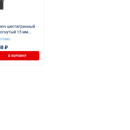
люч шестигранный
огнутый 15 мм
ITOMO
итомо
48 ₽
В КОРЗИНУ