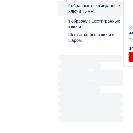
Г-образные шестигранные
ключи 15 мм
Т-образные шестигранные
ключи
К
из
Шестигранные ключи с
S
С
шаром
3