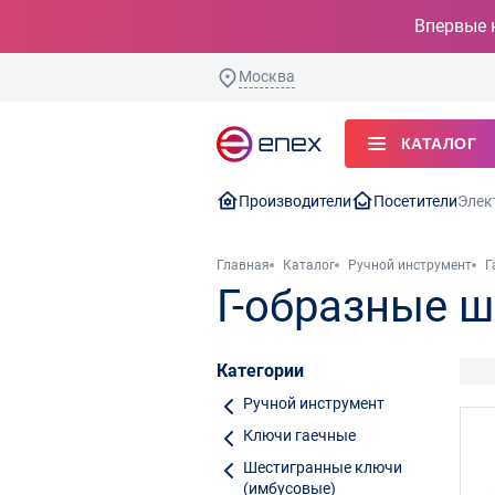
Впервые 
Москва
КАТАЛОГ
Производители
Посетители
Элек
Главная
Каталог
Ручной инструмент
Г
Г-образные 
Категории
Ручной инструмент
Ключи гаечные
Шестигранные ключи
(имбусовые)