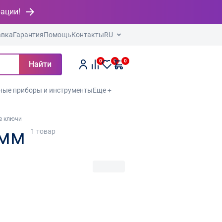
рации!
авка
Гарантия
Помощь
Контакты
RU
0
0
0
Найти
ные приборы и инструменты
Еще +
е ключи
 мм
1
товар