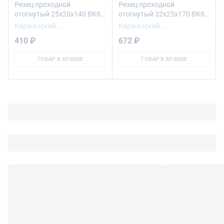
Резец проходной
Резец проходной
отогнутый 25х20х140 ВК8
отогнутый 32х25х170 ВК8
левый
левый
Киржачский
Киржачский
инструментальный завод
инструментальный завод
410 ₽
672 ₽
ТОВАР В АРХИВЕ
ТОВАР В АРХИВЕ