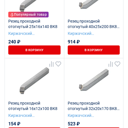
Популярный товар
Резец проходной
Резец проходной
отогнутый 25х16х140 ВК8
отогнутый 40х25х200 ВК8
левый
Киржачский
Киржачский
инструментальный завод
инструментальный завод
240 ₽
914 ₽
В КОРЗИНУ
В КОРЗИНУ
Резец проходной
Резец проходной
отогнутый 16х12х100 ВК8
отогнутый 32х20х170 ВК8
левый
Киржачский
Киржачский
инструментальный завод
инструментальный завод
154 ₽
523 ₽