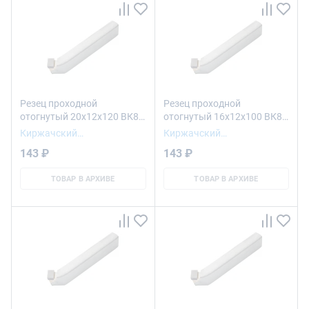
Резец проходной
Резец проходной
отогнутый 20х12х120 ВК8
отогнутый 16х12х100 ВК8
левый
левый
Киржачский
Киржачский
инструментальный завод
инструментальный завод
143 ₽
143 ₽
ТОВАР В АРХИВЕ
ТОВАР В АРХИВЕ