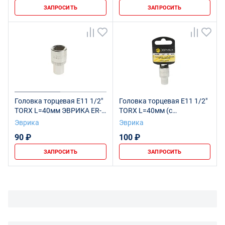
ЗАПРОСИТЬ
ЗАПРОСИТЬ
Головка торцевая Е11 1/2"
Головка торцевая Е11 1/2"
TORX L=40мм ЭВРИКА ER-
TORX L=40мм (с
91602 1/160
держателем) ЭВРИКА ER-
Эврика
Эврика
91602H 1/160
90 ₽
100 ₽
ЗАПРОСИТЬ
ЗАПРОСИТЬ