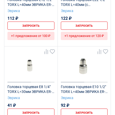
TORX L=40мм ЭВРИКА ER-
TORX L=40мм (с
91603 1/160
держателем) ЭВРИКА ER-
Эврика
Эврика
91608H 1/96
112 ₽
122 ₽
ЗАПРОСИТЬ
ЗАПРОСИТЬ
+1 предложение от 100 ₽
+1 предложение от 120 ₽
Головка торцевая E8 1/4"
Головка торцевая Е10 1/2"
TORX L=30мм ЭВРИКА ER-
TORX L=40мм ЭВРИКА ER-
90605 1/864
91601 1/160
Эврика
Эврика
41 ₽
92 ₽
ЗАПРОСИТЬ
ЗАПРОСИТЬ