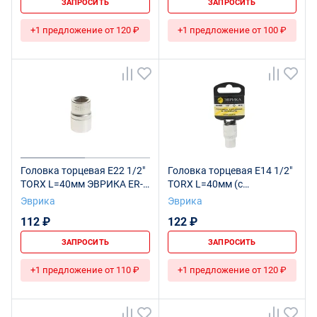
ЗАПРОСИТЬ
ЗАПРОСИТЬ
+1 предложение от 120 ₽
+1 предложение от 100 ₽
Головка торцевая Е22 1/2"
Головка торцевая Е14 1/2"
TORX L=40мм ЭВРИКА ER-
TORX L=40мм (с
91608 1/96
держателем) ЭВРИКА ER-
Эврика
Эврика
91604H 1/160
112 ₽
122 ₽
ЗАПРОСИТЬ
ЗАПРОСИТЬ
+1 предложение от 110 ₽
+1 предложение от 120 ₽