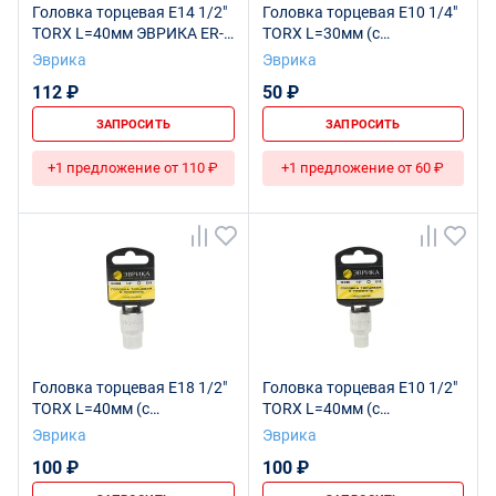
Головка торцевая Е14 1/2"
Головка торцевая E10 1/4"
TORX L=40мм ЭВРИКА ER-
TORX L=30мм (с
91604 1/160
держателем) ЭВРИКА ER-
Эврика
Эврика
90607H 1/336
112 ₽
50 ₽
ЗАПРОСИТЬ
ЗАПРОСИТЬ
+1 предложение от 110 ₽
+1 предложение от 60 ₽
Головка торцевая Е18 1/2"
Головка торцевая Е10 1/2"
TORX L=40мм (с
TORX L=40мм (с
держателем) ЭВРИКА ER-
держателем) ЭВРИКА ER-
Эврика
Эврика
91606H 1/120
91601H 1/160
100 ₽
100 ₽