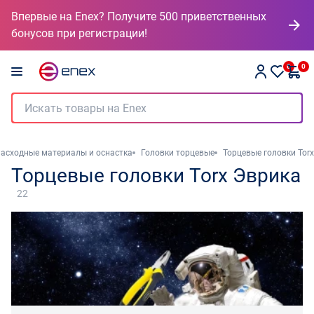
Впервые на Enex? Получите 500 приветственных
бонусов при регистрации!
0
0
асходные материалы и оснастка
Головки торцевые
Торцевые головки Torx
Торцевые головки Torx Эврика
22