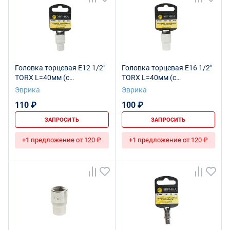
Головка торцевая Е12 1/2"
Головка торцевая Е16 1/2"
TORX L=40мм (с
TORX L=40мм (с
держателем) ЭВРИКА ER-
держателем) ЭВРИКА ER-
Эврика
Эврика
91603H 1/160
91605H 1/160
110 ₽
100 ₽
ЗАПРОСИТЬ
ЗАПРОСИТЬ
+1 предложение от 120 ₽
+1 предложение от 120 ₽