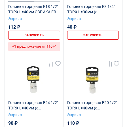
Головка торцевая Е18 1/2"
Головка торцевая E8 1/4"
TORX L=40мм ЭВРИКА ER-
TORX L=30мм (с
91606 1/120
держателем) ЭВРИКА ER-
Эврика
Эврика
90605H 1/384
112 ₽
40 ₽
ЗАПРОСИТЬ
ЗАПРОСИТЬ
+1 предложение от 110 ₽
Головка торцевая Е24 1/2"
Головка торцевая Е20 1/2"
TORX L=40мм (с
TORX L=40мм (с
держателем) ЭВРИКА ER-
держателем) ЭВРИКА ER-
Эврика
Эврика
91609H 1/96
91607H 1/120
90 ₽
110 ₽