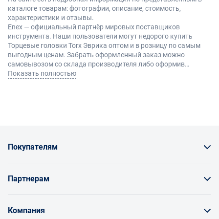
каталоге товарам: фотографии, описание, стоимость,
характеристики и отзывы.
Enex — официальный партнёр мировых поставщиков
инструмента. Наши пользователи могут недорого купить
Торцевые головки Torx Эврика оптом и в розницу по самым
выгодным ценам. Забрать оформленный заказ можно
самовывозом со склада производителя либо оформив
доставку по Москве и другие регионы России.
Показать полностью
Покупателям
Как заказать товар
Партнерам
Заказать по счету как юрлицо
Продавайте на Enex
Бонусы и торг
Компания
Инструкции для поставщиков