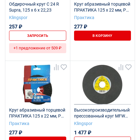
Обдирочный круг C 24 R
Круг абразивный торцевой
Supra, 125 x 6 x 22,23
ПРАКТИКА 125 х 22 мм, Р
80 (1 шт) картонный
Klingspor
Практика
подвес (038-715)
257 ₽
277 ₽
ЗАПРОСИТЬ
В КОРЗИНУ
+1 предложение от 509 ₽
Круг абразивный торцевой
Высокопроизводительный
ПРАКТИКА 125 х 22 мм, Р
прессованный круг MFW
60 (1 шт) картонный
600, 125 x 6 x 22 fine
Практика
Klingspor
подвес (038-708)
277 ₽
1 477 ₽