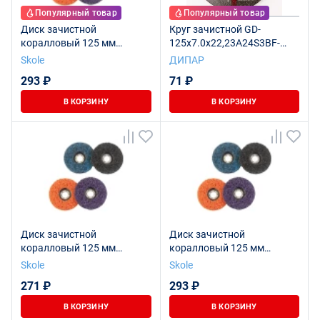
Популярный товар
Популярный товар
Диск зачистной
Круг зачистной GD-
коралловый 125 мм
125x7.0x22,23А24S3BF-
(фиолетовый) SKOLE
STEEL
Skole
ДИПАР
293 ₽
71 ₽
В КОРЗИНУ
В КОРЗИНУ
Диск зачистной
Диск зачистной
коралловый 125 мм
коралловый 125 мм
(чёрный) SKOLE
(синий) SKOLE
Skole
Skole
271 ₽
293 ₽
В КОРЗИНУ
В КОРЗИНУ