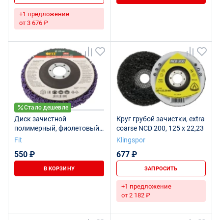
+1 предложение
от 3 676 ₽
Стало дешевле
Диск зачистной
Круг грубой зачистки, extra
полимерный, фиолетовый,
coarse NCD 200, 125 x 22,23
посадочный диаметр 22,2
Fit
Klingspor
мм, 125 мм
550 ₽
677 ₽
В КОРЗИНУ
ЗАПРОСИТЬ
+1 предложение
от 2 182 ₽