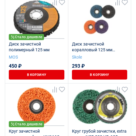
Стало дешевле
Диск зачистной
Диск зачистной
полимерный 125 мм
коралловый 125 мм
(оранжевый) SKOLE
MOS
Skole
450 ₽
293 ₽
В КОРЗИНУ
В КОРЗИНУ
Стало дешевле
Круг зачистной
Круг грубой зачистки, extra