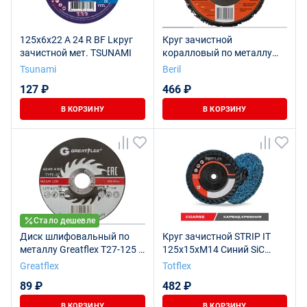
125х6х22 A 24 R BF Lкруг
Круг зачистной
зачистной мет. TSUNAMI
коралловый по металлу
для УШМ 125 мм BERIL
Tsunami
Beril
127 ₽
466 ₽
В КОРЗИНУ
В КОРЗИНУ
Стало дешевле
Диск шлифовальный по
Круг зачистной STRIP IT
металлу Greatflex Т27-125 х
125x15xM14 Синий SiC
6,0 х 22 мм, класс Master
(карбид- кремния) COARSE
Greatflex
Totflex
89 ₽
482 ₽
В КОРЗИНУ
В КОРЗИНУ