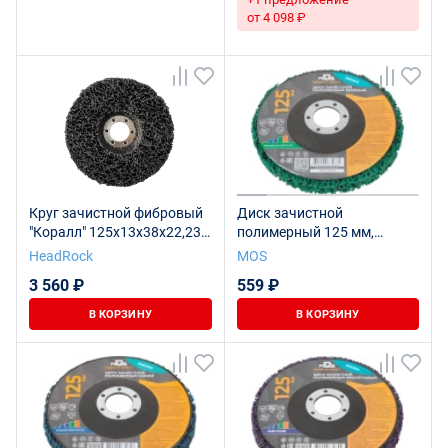
от 4 098 ₽
Круг зачистной фибровый
Диск зачистной
"Коралл" 125х13х38х22,23
полимерный 125 мм,
(компл. 5 шт.)
зеленый, повышенной
HeadRock
MOS
жесткости
3 560 ₽
559 ₽
В КОРЗИНУ
В КОРЗИНУ