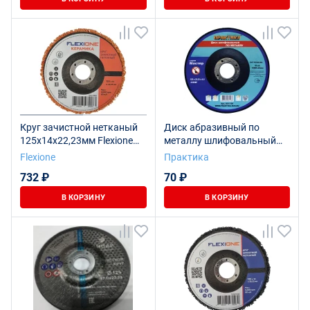
Круг зачистной нетканый
Диск абразивный по
125х14х22,23мм Flexione
металлу шлифовальный
Керамика
ПРАКТИКА 125 х 22 х 6,0
Flexione
Практика
мм
732 ₽
70 ₽
В КОРЗИНУ
В КОРЗИНУ