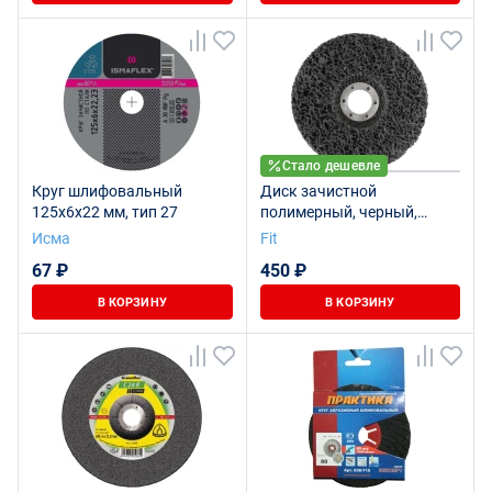
Стало дешевле
Круг шлифовальный
Диск зачистной
125х6х22 мм, тип 27
полимерный, черный,
посадочный диаметр 22,2
Исма
Fit
мм, 125 мм
67 ₽
450 ₽
В КОРЗИНУ
В КОРЗИНУ