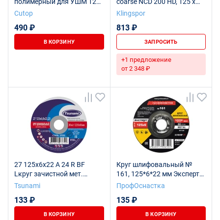
полимерный для УШМ 125
coarse NCD 200 HD, 125 x
х 22,2 мм, Cutop Special,
22,23
Cutop
Klingspor
оранжевый
490 ₽
813 ₽
В КОРЗИНУ
ЗАПРОСИТЬ
+1 предложение
от 2 348 ₽
27 125х6х22 A 24 R BF
Круг шлифовальный №
Lкруг зачистной мет.
161, 125*6*22 мм Эксперт
TSUNAMI
тип 27 5/25/100
Tsunami
ПрофОснастка
133 ₽
135 ₽
В КОРЗИНУ
В КОРЗИНУ