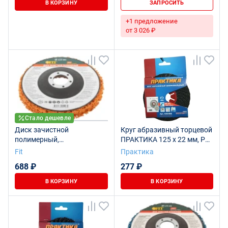
В КОРЗИНУ
ЗАПРОСИТЬ
+1 предложение
от 3 026 ₽
Стало дешевле
Диск зачистной
Круг абразивный торцевой
полимерный,
ПРАКТИКА 125 х 22 мм, Р
керамический абразив,
40 (1 шт) картонный
Fit
Практика
посадочный диаметр 22,2
подвес (038-692)
688 ₽
277 ₽
мм, 125 мм
В КОРЗИНУ
В КОРЗИНУ