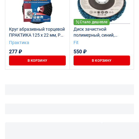
Стало дешевле
Круг абразивный торцевой
Диск зачистной
ПРАКТИКА 125 х 22 мм, Р
полимерный, синий,
24 (1 шт) картонный
посадочный диаметр 22,2
Практика
Fit
подвес (038-685)
мм, 125 мм
277 ₽
550 ₽
В КОРЗИНУ
В КОРЗИНУ