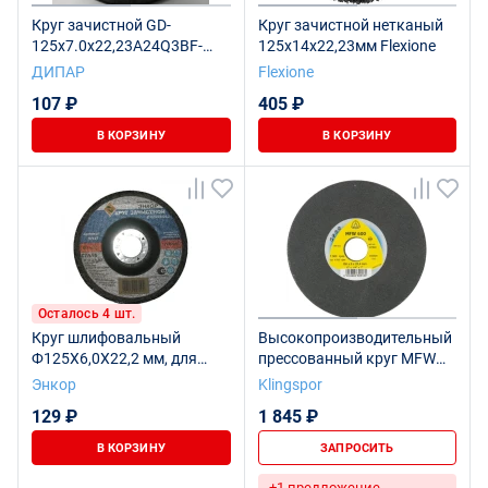
Круг зачистной GD-
Круг зачистной нетканый
125x7.0x22,23A24Q3BF-
125х14х22,23мм Flexione
STEEL&INOX
ДИПАР
Flexione
107 ₽
405 ₽
В КОРЗИНУ
В КОРЗИНУ
Осталось 4 шт.
Круг шлифовальный
Высокопроизводительный
Ф125Х6,0Х22,2 мм, для
прессованный круг MFW
металла
600, 125 x 6 x 22 coarse
Энкор
Klingspor
129 ₽
1 845 ₽
В КОРЗИНУ
ЗАПРОСИТЬ
+1 предложение