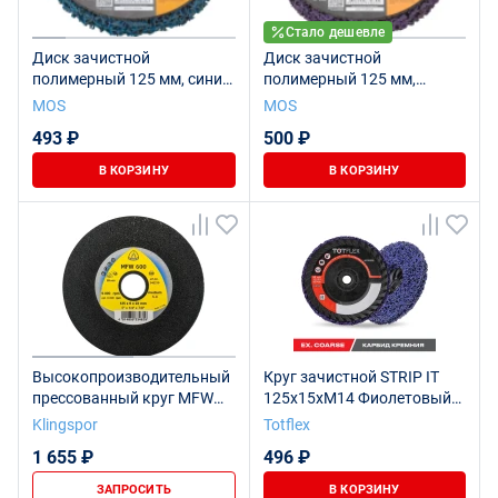
Стало дешевле
Диск зачистной
Диск зачистной
полимерный 125 мм, синий,
полимерный 125 мм,
средней жесткости
фиолетовый, жесткий
MOS
MOS
493 ₽
500 ₽
В КОРЗИНУ
В КОРЗИНУ
Высокопроизводительный
Круг зачистной STRIP IT
прессованный круг MFW
125x15xM14 Фиолетовый
600, 125 x 6 x 22 medium
SiC (карбид- кремния)
Klingspor
Totflex
EXTRA COARSE
1 655 ₽
496 ₽
ЗАПРОСИТЬ
В КОРЗИНУ