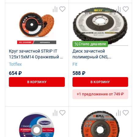
Стало дешевле
Круг зачистной STRIP IT
Диск зачистной
125x15xM14 Оранжевый V
полимерный CNS,
EXTRA COARSE
посадочный диаметр 22,2
Totflex
Fit
мм, 125 мм
654 ₽
588 ₽
В КОРЗИНУ
В КОРЗИНУ
+1 предложение от 749 ₽